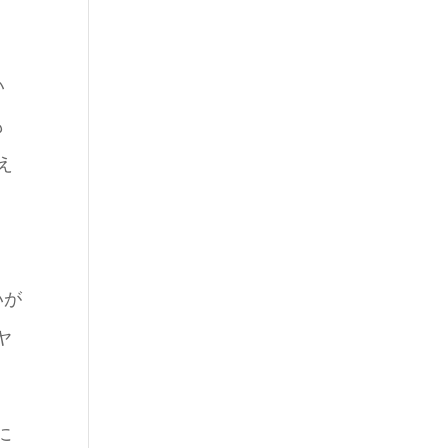
い
も
え
価
いが
ヤ
に