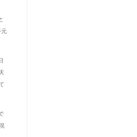
と
手元
日
天
て
で
現