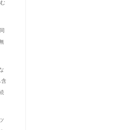
読む
同
無
な
も含
続
ツ