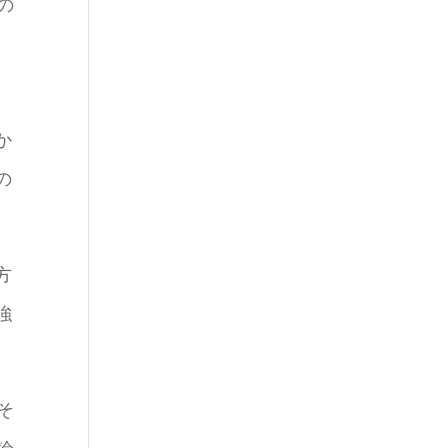
の
、
か
の
方
強
そ