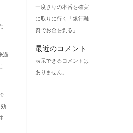
一度きりの本番を確実
に取りに行く「銀行融
た
資でお金を創る」
。
最近のコメント
来過
表示できるコメントは
こ
ありません。
0
用効
注