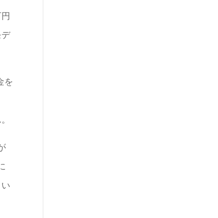
万円
モデ
金を
、
ん。
が
に
とい