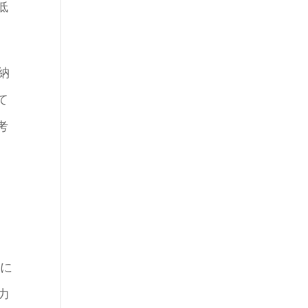
低
納
て
考
、
益に
力