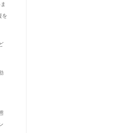
得ま
資を
ど
動
態
ン