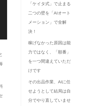
「ケイタ式」で止まる
二つの壁を「AIオート
メーション」で全解
決！
稼げなかった原因は能
力ではなく、「順番」
と
を一つ間違えていただ
毎
けです
その出品作業、AIに任
料
せようとして結局は自
セ
分でやり直していませ