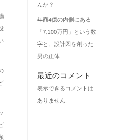
んか？
購
年商4億の内側にある
投
「7,100万円」という数
い
字と、設計図を創った
男の正体
の
最近のコメント
ど
表示できるコメントは
ありません。
ッ
ビ
類