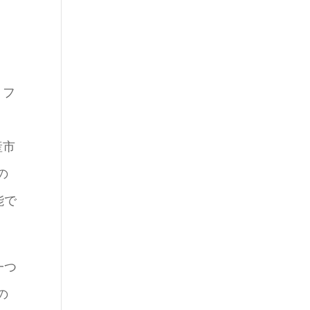
、
、フ
産市
の
能で
一つ
の