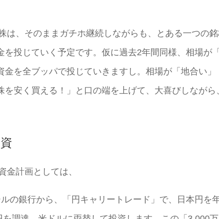
た株は、そのままガチホ継続しながらも、とある一つの銘
金を投じていく予定です。仮に過去2年間同様、相場が
資金を全ブッパで投じていきますし。相場が「地合い」
株を安く買える！」と口の端を上げて、大喜びしながら
投資
の資金計画としては、
ールの銀行から、「円キャリートレード」で、日本円を
万円を調達。米ドルに両替して投資します。この「3,000万